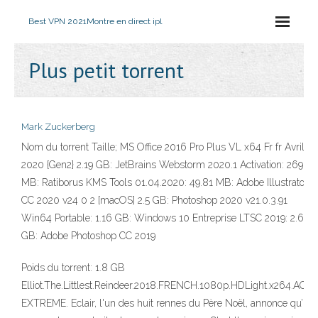
Best VPN 2021
Montre en direct ipl
Plus petit torrent
Mark Zuckerberg
Nom du torrent Taille; MS Office 2016 Pro Plus VL x64 Fr fr Avril
2020 {Gen2} 2.19 GB: JetBrains Webstorm 2020.1 Activation: 269.12
MB: Ratiborus KMS Tools 01.04.2020: 49.81 MB: Adobe Illustrator
CC 2020 v24 0 2 [macOS] 2.5 GB: Photoshop 2020 v21.0.3.91
Win64 Portable: 1.16 GB: Windows 10 Entreprise LTSC 2019: 2.66
GB: Adobe Photoshop CC 2019
Poids du torrent: 1.8 GB
Elliot.The.Littlest.Reindeer.2018.FRENCH.1080p.HDLight.x264.AC3-
EXTREME. Eclair, l'un des huit rennes du Père Noël, annonce qu’il