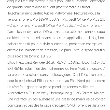
disque à Le client torrent le plus populaire au Monde. Télécharger
de grands fichiers avec le client µtorrent facile à utiliser.
Téléchargement Gratuit Autres Plateformes; Procurez-vous la
version µTorrent Pro $19.95 USD/an Microsoft Office Pro Plus 2019
+ Crack Torrent. Microsoft Office Pro Plus 2019 + Crack Torrent –
Parmi les innovations d’Office 2019, la société mentionne le support
de l’écriture manuscrite dans toutes les applications – il s’agit de
boîtiers sans fil pour le stylo numérique, prenant en charge les
effets d’inclinaison et de pression, De plus, Excel dispose d’outils
plus Poids du torrent: 1.8 GB
Elliot.The.Littlest.Reindeer.2018.FRENCH.1080p.HDLight.x264.AC3-
EXTREME. Eclair, l'un des huit rennes du Père Noël, annonce qu’il
va prendre sa retraite dans quelques jours. C'est l'occasion unique
pour le petit cheval Elliot de se rendre au Pôle Nord pour accomplir
un rêve fou : gagner sa place parmi les rennes Meilleures
Alternatives à T411 en 2019 : torrent9.uno 3.OMG Torrent. Malgré
une interface un poli austère et une présence marquée de contenus
pornographiques dès la page d’accueil, OMG Torrent se distingue