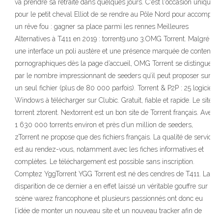
va prendre sa retraite dans quelques jours. C'est l'occasion unique
pour le petit cheval Elliot de se rendre au Pôle Nord pour accomplir
un rêve fou : gagner sa place parmi les rennes Meilleures
Alternatives à T411 en 2019 : torrent9.uno 3.OMG Torrent. Malgré
une interface un poli austère et une présence marquée de contenus
pornographiques dès la page d’accueil, OMG Torrent se distingue
par le nombre impressionnant de seeders qu’il peut proposer sur
un seul fichier (plus de 80 000 parfois). Torrent & P2P : 25 logiciels
Windows à télécharger sur Clubic. Gratuit, fiable et rapide. Le site
torrent ztorent. Nextorrent est un bon site de Torrent français. Avec
1 630 000 torrents environ et près d’un million de seeders,
zTorrent ne propose que des fichiers français. La qualité de service
est au rendez-vous, notamment avec les fiches informatives et
complètes. Le téléchargement est possible sans inscription.
Comptez YggTorrent YGG Torrent est né des cendres de T411. La
disparition de ce dernier a en effet laissé un véritable gouffre sur la
scène warez francophone et plusieurs passionnés ont donc eu
l’idée de monter un nouveau site et un nouveau tracker afin de